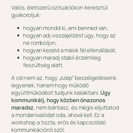
Valós, életszerű szituációkon keresztül
gyakoroljuk:
hogyan mondd ki, ami benned van,
hogyan adj visszajelzést úgy, hogy az
ne romboljon,
hogyan kezeld a másik fél ellenállását,
hogyan maradj stabil érzelmileg
feszültség alatt.
A cél nem az, hogy „szép” beszélgetéseink
legyenek, hanem hogy működő
együttműködést tudjunk kialakítani.
Úgy
kommunikálj, hogy közben önazonos
maradsz
, nem bántasz, és mégis eljuttatod
a mondanivalódat oda, ahová kell. Ez a
workshop a tiszta, erős és kapcsolódó
kommunikációról szól.