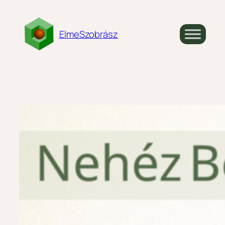
Ugrás
a
ElmeSzobrász
tartalomhoz