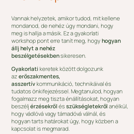
Vannak helyzetek, amikor tudod, mit kellene
mondanod, de nehéz úgy mondani, hogy
meg is hallja a másik. Ez a gyakorlati
workshop pont erre tanít meg, hogy
hogyan
állj helyt a nehéz
beszélgetésekben
sikeresen.
Gyakorlati
keretek között dolgozunk
az
erőszakmentes,
asszertív
kommunikáció, technikáival és
tudatos önkifejezéssel. Megtanulod, hogyan
fogalmazz meg tiszta énállításokat, hogyan
beszélj
érzésekről
és
szükségletekről
anélkül,
hogy vádlóvá vagy támadóvá válnál, és
hogyan tarts határokat úgy, hogy közben a
kapcsolat is megmarad.